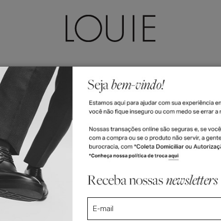
LEÇÕES
ACESSÓRIOS
FEMININO
VALE-PRESENTE
Botas Masculinas De Couro
 COURO
ÃO
COR
SOLA
 --
-- Selecione --
-- Selecione -