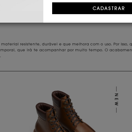
oderno e que não abre mão da qualidade e resistência que car
e todos os estilos se encontram aqui.
material resistente, durável e que melhora com o uso. Por isso,
emporal, que irá te acompanhar por muito tempo. O acabamento
.