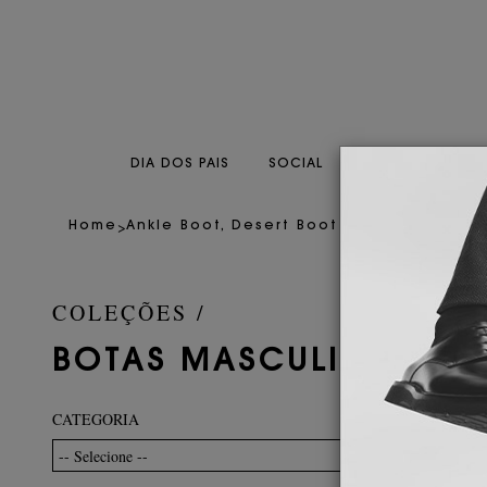
DIA DOS PAIS
SOCIAL
CASUAL
CO
>
>
Home
Ankle Boot, Desert Boot & Chukka Boot
COLEÇÕES /
BOTAS MASCULINAS DE
CATEGORIA
NUMERAÇ
-- Selecione --
-- Selecione