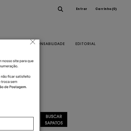
Entrar
Carrinho(
0
)
A MARCA
RESPONSABILIDADE
EDITORIAL
-