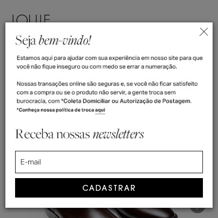
ENTRAR
(
0
)
>
Home
Bota Masculina Albion
Bota Masculina Albion