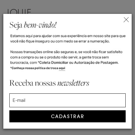
ENTRAR
(
0
)
>
Home
ENTREGA
ENTREGA
Nossas entregas são de acordo
com sua necessidade e
expectativa!
Realizamos nossas entregas por
transportadora particular e
Correios.