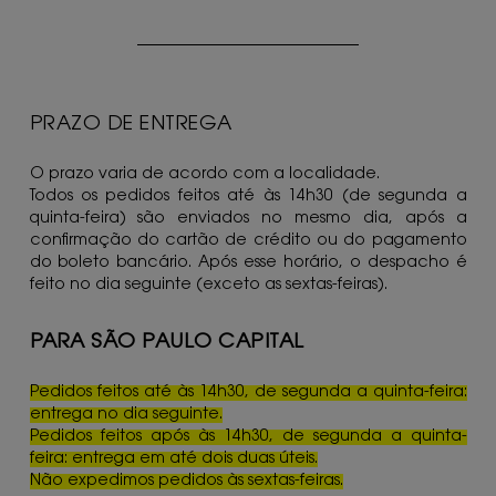
PRAZO DE ENTREGA
O prazo varia de acordo com a localidade.
Todos os pedidos feitos até às 14h30 (de segunda a
quinta-feira) são enviados no mesmo dia, após a
confirmação do cartão de crédito ou do pagamento
do boleto bancário. Após esse horário, o despacho é
feito no dia seguinte (exceto as sextas-feiras).
PARA SÃO PAULO CAPITAL
Pedidos feitos até às 14h30, de segunda a quinta-feira:
entrega no dia seguinte.
Pedidos feitos após às 14h30, de segunda a quinta-
feira: entrega em até dois duas úteis.
Não expedimos pedidos às sextas-feiras.