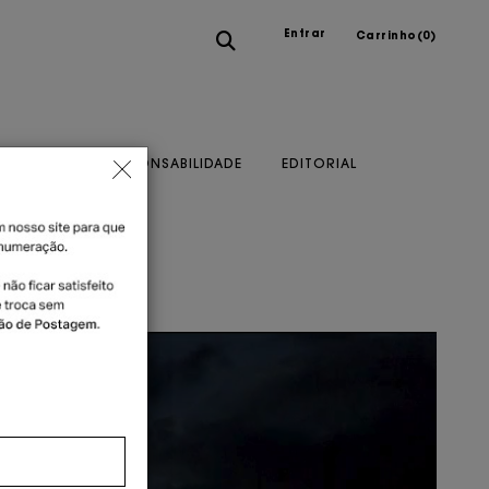
Entrar
Carrinho(
0
)
A MARCA
RESPONSABILIDADE
EDITORIAL