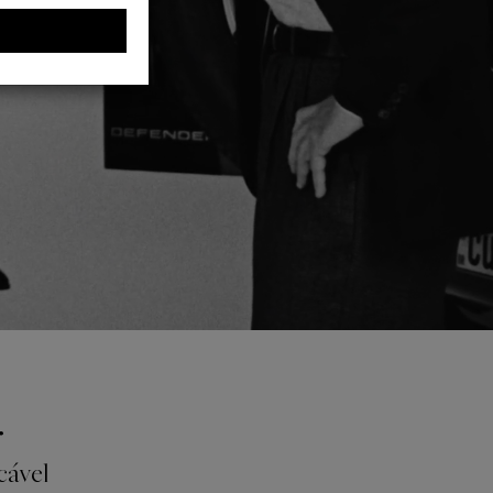
.
cável