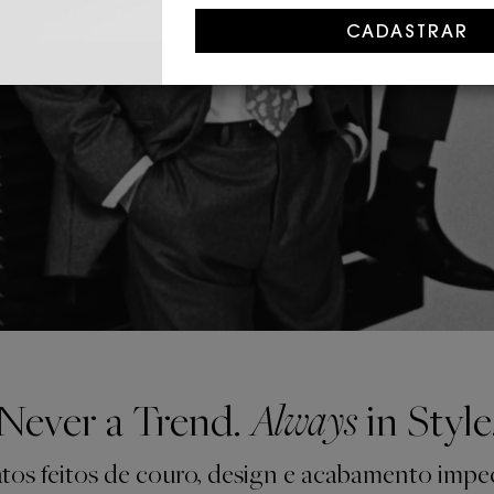
Always
Never a Trend.
in Style
tos feitos de couro, design e acabamento impe