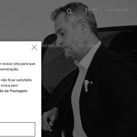
Entrar
Carrinho(
0
)
A MARCA
RESPONSABILIDADE
EDITORIAL