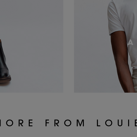
S
A
MORE FROM LOUI