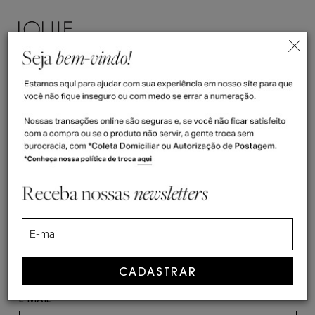
ENTRAR
(
0
)
>
Home
Fale Conosco - LOUIE
FALE CONOSCO - LOUIE
ESCREVA PARA NÓS
NOME
*
E-MAIL
*