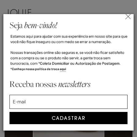
ENTRAR
(
0
)