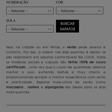
NUMERAÇÃO
COR
-- Selecione --
-- Selecione --
SOLA
-- Selecione --
Seja na cidade ou em férias, o
verão
pede leveza e
conforto. Por isso, a ordem nos dias quentes é deixar os
pés respirarem em sapatos confortáveis! Na LOUIE, todos
os modelos, sociais e casuais, são
feitos 100% de couro
certificado
, uma vez que o couro de qualidade absorve
melhor o suor, evitando bolhas e mau cheiro e
proporcionando sempre a melhor experiência com estilo
e praticidade. Sapatos masculinos de verão como
mocassins
,
loafers
e
alpargatas
são ideais para os dias
mais quentes.