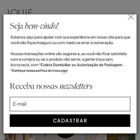
ENTRAR
(
0
)