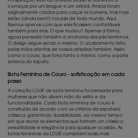
A inspiração veio do universo boyish e nos levou a
começar por um brogue e um oxford. Ambos foram
originalmente criados para calçar os homens, mas hoje
estão (ainda bem!) nos pés de todo mundo. Aqui,
fizemos apenas com que eles ficassem confortáveis
também para elas. O que mudou? Apenas a fôrma,
agora pensada também à anatomia dos pés femininos.
O design segue sendo o mesmo. O acabamento feito
pelas mãos atentas de nossos artesãos também. Assim
como o couro, que forra tanto o interior, como a parte
externa do sapato.
Bota Feminina de Couro - sofisticação em cada
passo
A coleção LOUIE de bota feminina foi pensada para
mulheres que não abrem mão do estilo e da
funcionalidade. Cada bota feminina de couro é
construída de acordo com os critérios da sapataria
clássica, garantindo durabilidade, ao mesmo tempo
em que recria os elementos que formam um clássico:
versatilidade e elegância para qualquer ocasião. As
botas femininas da LOUIE compõem looks mais