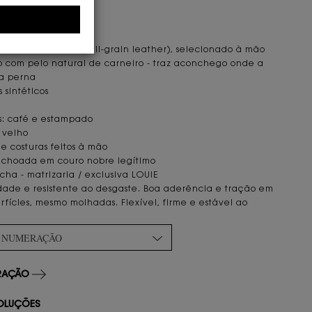
ICAS E DETALHES
LOUIE
ovino plena flor (full-grain leather), selecionado à mão
 com pelo natural de carneiro - traz aconchego onde a
 a perna
 sintéticos
s: café e estampado
o velho
 costuras feitos à mão
lchoada em couro nobre legítimo
cha - matrizaria / exclusiva LOUIE
idade e resistente ao desgaste. Boa aderência e tração em
rfícies, mesmo molhadas. Flexível, firme e estável ao
A NUMERAÇÃO
ERAÇÃO
OLUÇÕES