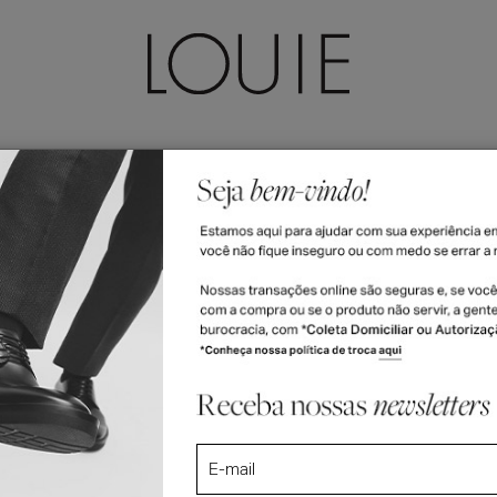
LEÇÕES
ACESSÓRIOS
FEMININO
VALE-PRESENTE
R$ 2.460
6x R$ 410 no c
R$ 2.337,00
5% off no PIX 