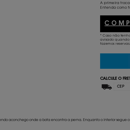
A primeira troca
Entenda como f
COM
* Caso não tenh
avisado quando 
fazemos reservas
CALCULE O FRE
zendo aconchego onde a bota encontra a perna. Enquanto o interior segue c