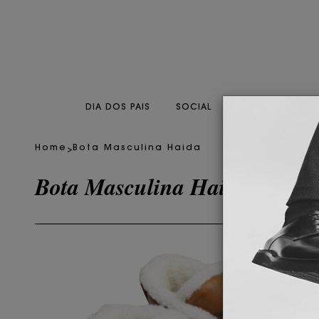
DIA DOS PAIS
SOCIAL
CASUAL
CO
>
Home
Bota Masculina Haida
Bota Masculina Haida