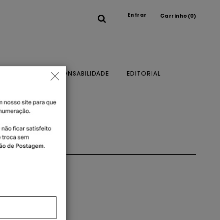
Entrar
Carrinho(
0
)
A MARCA
RESPONSABILIDADE
EDITORIAL
artão
ou 1x no cartão