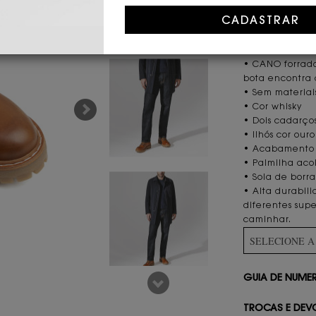
CARACTERÍST
• Savoir-faire 
• Couro nobre b
• CANO forrado
bota encontra
• Sem materiais
• Cor whisky
• Dois cadarço
• Ilhós cor our
• Acabamento e
• Palmilha aco
• Sola de borra
• Alta durabil
diferentes supe
caminhar.
SELECIONE 
GUIA DE NUM
TROCAS E DEV