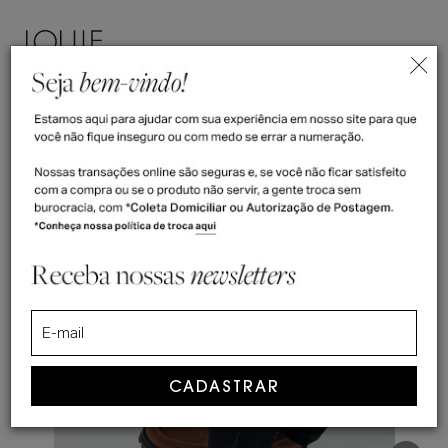
ENTRAR
(
0
)
>
Home
Sapato Masculino Loafer Dolfi Camurça
Sapato Masculino Loafer Dolfi
Camurça