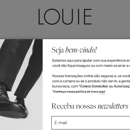
LEÇÕES
ACESSÓRIOS
FEMININO
VALE-PRESENTE
Loafer Gal Whisky
 Whisky
R$ 1.560
6x R$ 260 no c
R$ 1.482,00
5% off no PIX 