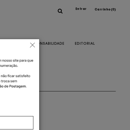
Entrar
Carrinho(
0
)
A MARCA
RESPONSABILIDADE
EDITORIAL
artão
ou 1x no cartão