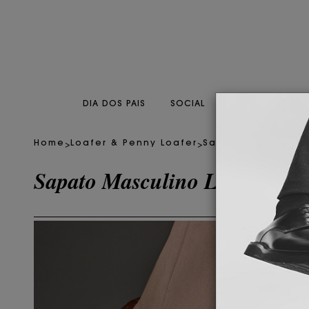
DIA DOS PAIS
SOCIAL
CASUAL
CO
>
>
Home
Loafer & Penny Loafer
Sapato Masculino 
Sapato Masculino Loafer Gal