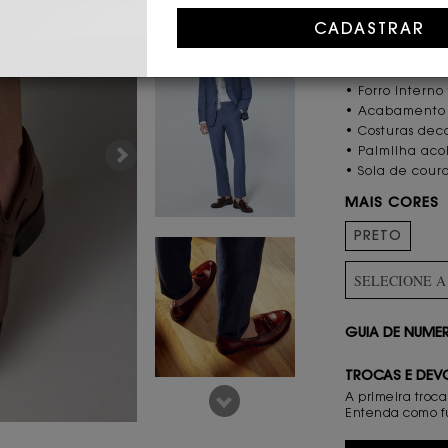
CARACTERÍST
• Couro nobre 
• Cor whisky
• Forro intern
• Acabamento 
• Costuras dec
• Palmilha ac
• Sola de cour
MAIS CORES
PRETO
SELECIONE 
GUIA DE NUM
TROCAS E DEV
A primeira troca
Entenda como f