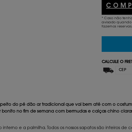
COM
* Caso não tenh
avisado quando 
fazemos reservas
CALCULE O FRE
 no peito do pé dão ar tradicional que vai bem até com o costu
 bonito no fim de semana com bermudas e calças chino claras 
nterno e a palmilha. Todos os nossos sapatos são inteiros de c