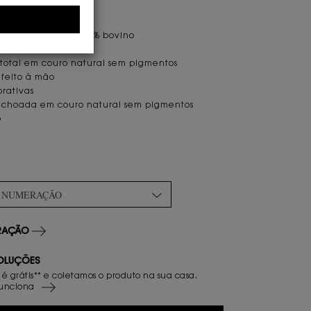
ICAS E DETALHES
tipo exportação 100% bovino
o total em couro natural sem pigmentos
feito à mão
orativas
olchoada em couro natural sem pigmentos
o
A NUMERAÇÃO
ERAÇÃO
OLUÇÕES
 é grátis** e coletamos o produto na sua casa.
unciona