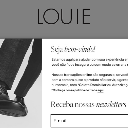
LEÇÕES
ACESSÓRIOS
FEMININO
VALE-PRESENTE
e Whisky
tie Whisky
R$ 1.330
6x R$ 221,67 n
R$ 1.263,50
5% off no PIX 