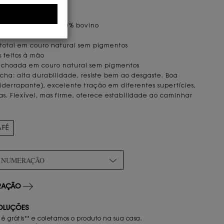
ICAS E DETALHES
tipo exportação, 100% bovino
o total em couro natural sem pigmentos
 feitos à mão
olchoada em couro natural sem pigmentos
acha: alta durabilidade, resiste bem ao desgaste. Boa
iderrapante), excelente tração em diferentes superfícies,
. Flexível, mas firme, oferece estabilidade ao caminhar
AFÉ
A NUMERAÇÃO
ERAÇÃO
OLUÇÕES
 é grátis** e coletamos o produto na sua casa.