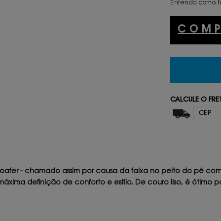
Entenda como f
COM
CALCULE O FRE
loafer - chamado assim por causa da faixa no peito do pé co
xima definição de conforto e estilo. De couro liso, é ótimo 