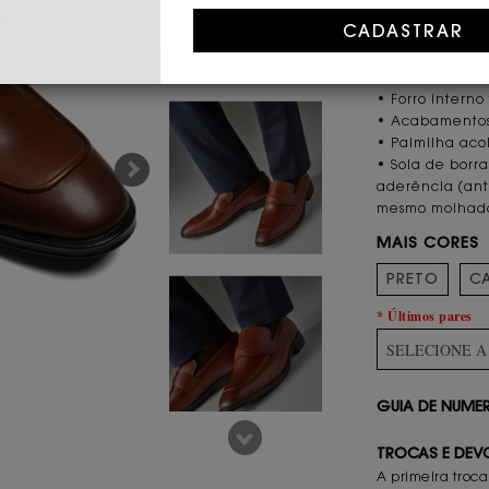
CARACTERÍST
• Couro nobre 
• Cor whisky
• Forro intern
• Acabamentos
• Palmilha ac
• Sola de borr
aderência (ant
mesmo molhadas
MAIS CORES
PRETO
C
* Últimos pares
SELECIONE 
GUIA DE NUM
TROCAS E DEV
A primeira troca