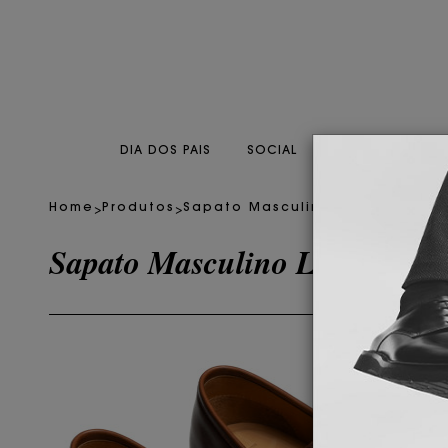
DIA DOS PAIS
SOCIAL
CASUAL
CO
>
>
Home
Produtos
Sapato Masculino Loafer Grotti
Sapato Masculino Loafer Grot