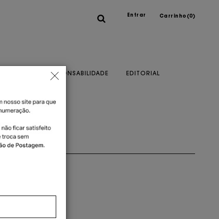
Entrar
Carrinho(
0
)
A MARCA
RESPONSABILIDADE
EDITORIAL
o cartão
ou 1x no cartão