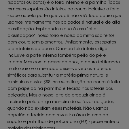
(sapatos ou botas) é o forro interno e a palmilha. Todos
os nossos sapatos são inteiros de couro inclusive o forro
- sabe aquela parte que você não vê? Todo couro que
usamos internamente nos calçados é natural e de alta
classificação. Explicando o que é essa "alta
classificação": nosso forro e nossa palmilha são feitos
com couro sem pigmentos. Antigamente, os sapatos
eram inteiros de couro. Quando falo inteiro, digo
inclusive a parte interna também: peito do pé e
laterais. Mas com o passar do anos, o couro foi ficando
muito caro e o mercado desenvolveu os materiais
sintéticos para substituir a matéria-prima natural e
diminuir os custos $$$. Essa substituição do couro é feita
com papelão na palmilha e tecido nas laterais dos
calçados. Mas o nosso jeito de produzir ainda é
inspirado pela antiga maneira de se fazer calçados,
quando não existiam esses materiais. Não usamos
papelão e tecido para revestir a área interna do
sapato e palmilhas de poliuretano (PU) - praxe entre a
maioria dos fabricantes.