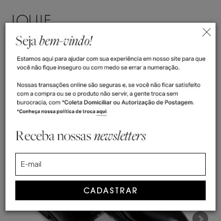
ENTRAR
(
0
)
>
>
Home
Oxford
Sapato Social Wholecut Oxford Evan
Sapato Social Wholecut Oxford Evan