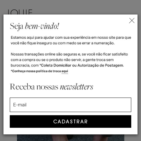
ENTRAR
(
0
)
>
Home
Sapato Social Mocassim Pembrey Whisky
Sapato Social Mocassim Pembrey
Whisky