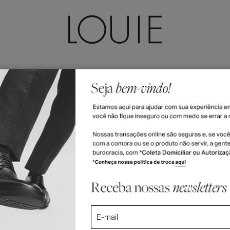
LEÇÕES
ACESSÓRIOS
FEMININO
VALE-PRESENTE
ve
R$ 1.460
6x R$ 243,33 n
R$ 1.387,00
5% off no PIX 