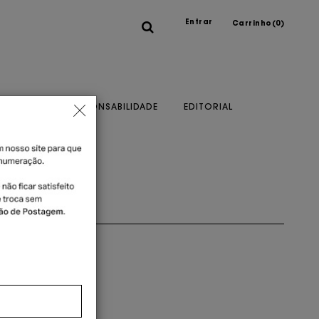
Entrar
Carrinho(
0
)
A MARCA
RESPONSABILIDADE
EDITORIAL
o cartão
ou 1x no cartão