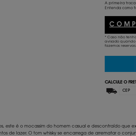
A primeira troca
Entenda como f
COM
* Caso não tenh
avisado quando 
fazemos reservas
CALCULE O FRE
cos, este é o mocassim do homem casual e descontraído que e
os de lazer. O tom whisky se encarrega de arrematar o conju