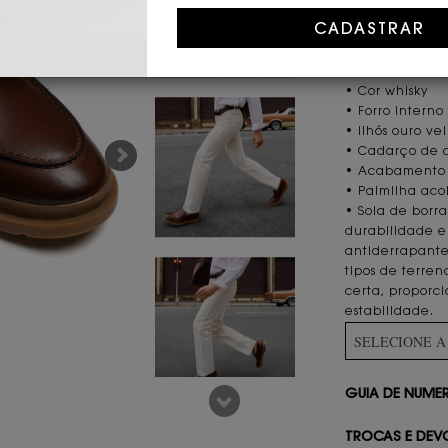
CARACTERÍST
• Couro bovino 
• Nenhum mater
• Cor whisky
• Forro interno
• Ilhós ouro ve
• Cadarço de c
• Acabamento e
• Palmilha aco
• Sola de borr
durabilidade e 
antiderrapante
tipos de terren
certa, proporc
estabilidade.
SELECIONE 
GUIA DE NUM
TROCAS E DEV