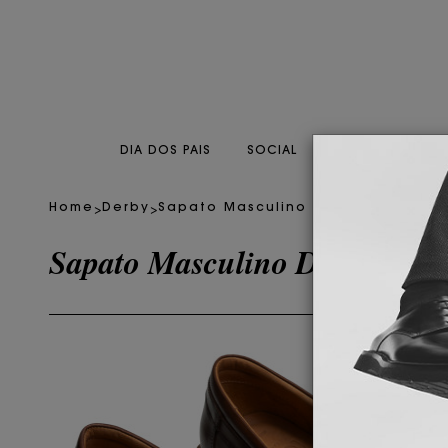
DIA DOS PAIS
SOCIAL
CASUAL
CO
>
>
Home
Derby
Sapato Masculino Dockside Ave
Sapato Masculino Dockside A