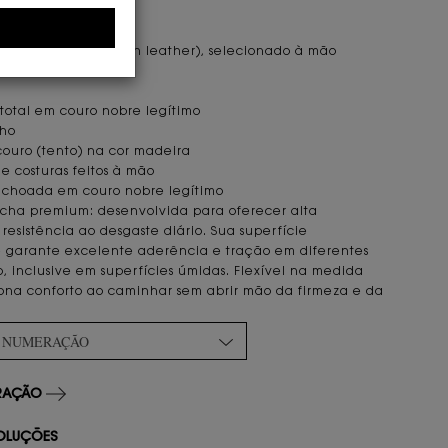
ICAS E DETALHES
plena flor (full-grain leather), selecionado à mão
ial sintético
 total em couro nobre legítimo
lho
ouro (tento) na cor madeira
 costuras feitos à mão
lchoada em couro nobre legítimo
acha premium: desenvolvida para oferecer alta
resistência ao desgaste diário. Sua superfície
 garante excelente aderência e tração em diferentes
o, inclusive em superfícies úmidas. Flexível na medida
iona conforto ao caminhar sem abrir mão da firmeza e da
A NUMERAÇÃO
ERAÇÃO
OLUÇÕES