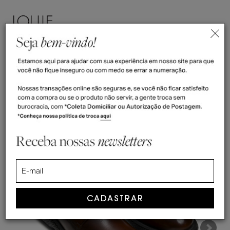
ENTRAR
(
0
)
>
>
Home
Derby
Sapato Masculino Derby Lewis Whisky
Sapato Masculino Derby Lewis Whisky