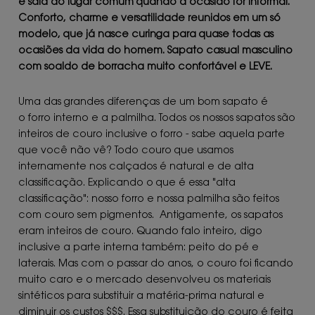
e saia do lugar comum
quando a ocasião for informal
.
Conforto, charme e versatilidade reunidos em um só
modelo
, que já nasce curinga para quase todas as
ocasiões da vida do homem. Sapato casual masculino
com soaldo de borracha muito confortável e LEVE.
Uma das grandes diferenças de um bom sapato é
o forro interno e a palmilha. Todos os nossos sapatos são
inteiros de couro inclusive o forro - sabe aquela parte
que você não vê? Todo couro que usamos
internamente nos calçados é natural e de alta
classificação. Explicando o que é essa "alta
classificação": nosso forro e nossa palmilha são feitos
com couro sem pigmentos. Antigamente, os sapatos
eram inteiros de couro. Quando falo inteiro, digo
inclusive a parte interna também: peito do pé e
laterais. Mas com o passar do anos, o couro foi ficando
muito caro e o mercado desenvolveu os materiais
sintéticos para substituir a matéria-prima natural e
diminuir os custos $$$. Essa substituição do couro é feita