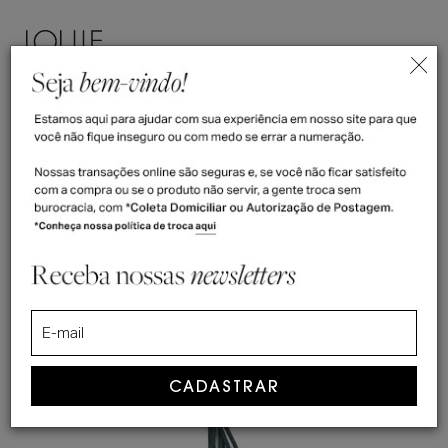
ENTRAR
(
0
)
>
>
Home
Cadarços
Verde Musgo - Sapatos
Verde Musgo - Sapatos