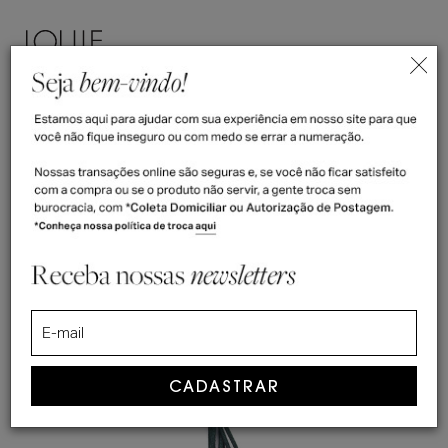
ENTRAR
(
0
)
>
Home
Verde Musgo - Sapatos
Verde Musgo - Sapatos