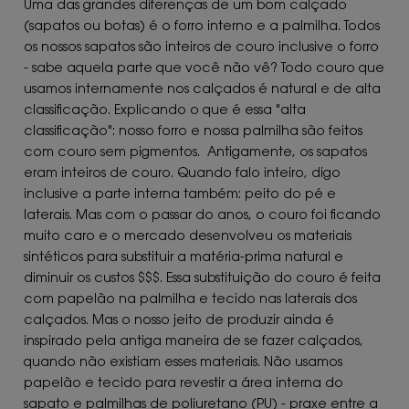
Uma das grandes diferenças de um bom calçado
(sapatos ou botas) é o forro interno e a palmilha. Todos
os nossos sapatos são inteiros de couro inclusive o forro
- sabe aquela parte que você não vê? Todo couro que
usamos internamente nos calçados é natural e de alta
classificação. Explicando o que é essa "alta
classificação": nosso forro e nossa palmilha são feitos
com couro sem pigmentos. Antigamente, os sapatos
eram inteiros de couro. Quando falo inteiro, digo
inclusive a parte interna também: peito do pé e
laterais. Mas com o passar do anos, o couro foi ficando
muito caro e o mercado desenvolveu os materiais
sintéticos para substituir a matéria-prima natural e
diminuir os custos $$$. Essa substituição do couro é feita
com papelão na palmilha e tecido nas laterais dos
calçados. Mas o nosso jeito de produzir ainda é
inspirado pela antiga maneira de se fazer calçados,
quando não existiam esses materiais. Não usamos
papelão e tecido para revestir a área interna do
sapato e palmilhas de poliuretano (PU) - praxe entre a