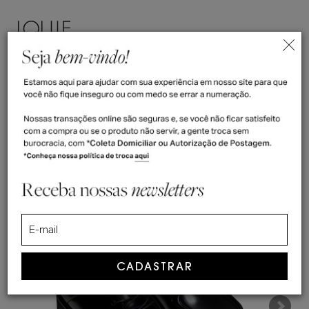
ENTRAR
(
0
)
>
>
Home
Ankle Boot, Desert Boot & Chukka Boot
Bota Masculina Estilo Coturno Rillo
Bota Masculina Estilo Coturno Rillo