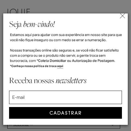
ENTRAR
(
0
)
>
>
Home
Coleções
>
Ankle Boot, Desert Boot & Chukka Boot
Ankle Boot Masculino
COLEÇÕES /
ANKLE BOOT
MASCULINO
CATEGORIA
-- Selecione --