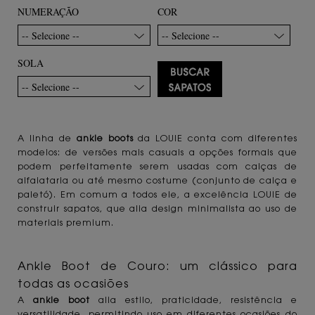
NUMERAÇÃO
COR
-- Selecione --
-- Selecione --
SOLA
-- Selecione --
A linha de
ankle boots
da LOUIE conta com diferentes
modelos: de versões mais casuais a opções formais que
podem perfeitamente serem usadas com calças de
alfaiataria ou até mesmo costume (conjunto de calça e
paletó). Em comum a todos ele, a excelência LOUIE de
construir sapatos, que alia design minimalista ao uso de
materiais premium.
Ankle Boot de Couro: um clássico para
todas as ocasiões
A
ankle boot
alia estilo, praticidade, resistência e
versatilidade, permitindo uso em diferentes ocasiões do