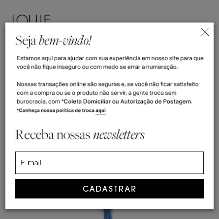
ENTRAR
(
0
)
>
>
>
Home
Acessórios
Cadarços
Azul Celeste - Sapatos
Azul Celeste - Sapatos