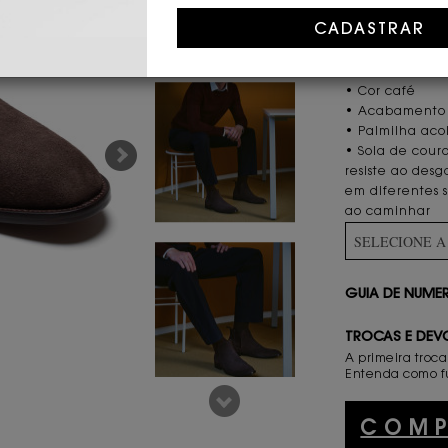
CARACTERÍST
• Couro camur
• 100% bovino
• Cor café
• Acabamento 
• Palmilha ac
• Sola de cour
resiste ao des
em diferentes s
ao caminhar
SELECIONE 
GUIA DE NUM
TROCAS E DEV
A primeira troca
Entenda como f
COM