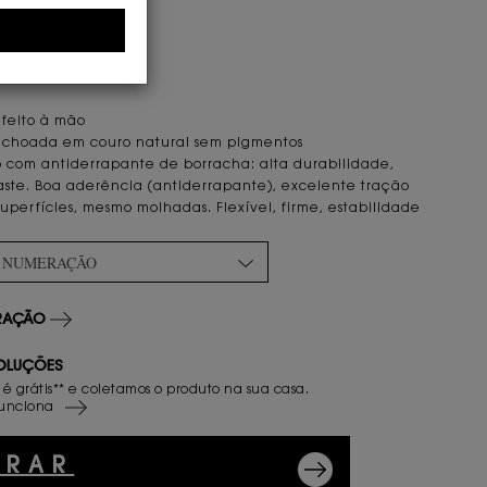
ICAS E DETALHES
ça tipo exportação
feito à mão
olchoada em couro natural sem pigmentos
o com antiderrapante de borracha: alta durabilidade,
gaste. Boa aderência (antiderrapante), excelente tração
uperfícies, mesmo molhadas. Flexível, firme, estabilidade
A NUMERAÇÃO
ERAÇÃO
OLUÇÕES
 é grátis** e coletamos o produto na sua casa.
unciona
PRAR