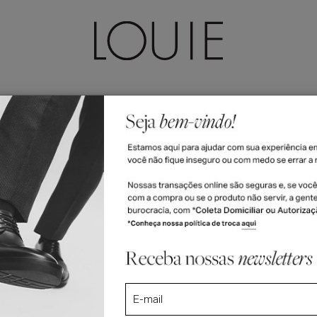
LEÇÕES
ACESSÓRIOS
FEMININO
VALE-PRESENTE
>
asculino
Bota Masculina Chelsea Moscova
cova
R$ 1.730
6x R$ 288,33 n
R$ 1.643,50
5% off no PIX 