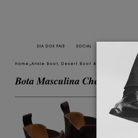
DIA DOS PAIS
SOCIAL
CASUAL
CO
>
>
Home
Ankle Boot, Desert Boot & Chukka Boot
M
Bota Masculina Chelsea Mos