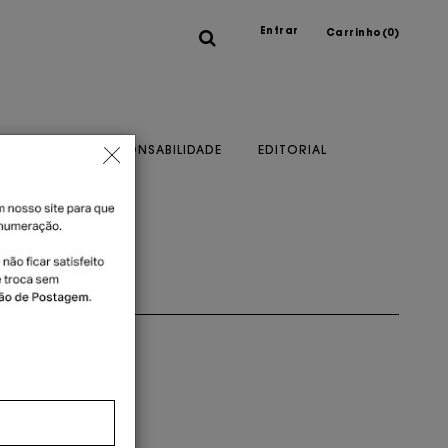
Entrar
Carrinho(
0
)
A MARCA
RESPONSABILIDADE
EDITORIAL
o cartão
ou 1x no cartão