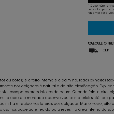
* Caso não tenh
avisado quando 
fazemos reservas
CALCULE O FRE
u botas) é o forro interno e a palmilha. Todos os nossos sapat
te nos calçados é natural e de alta classificação. Explicando
te, os sapatos eram inteiros de couro. Quando falo inteiro, di
muito caro e o mercado desenvolveu os materiais sintéticos para 
palmilha e tecido nas laterais dos calçados. Mas o nosso jeito 
o usamos papelão e tecido para revestir a área interna do sap