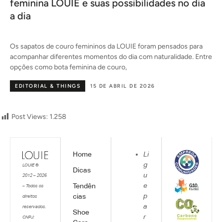
feminina LOUIE e suas possibilidades no dia
a dia
o
Os sapatos de couro femininos da LOUIE foram pensados para
acompanhar diferentes momentos do dia com naturalidade. Entre
opções como bota feminina de couro,
EDITORIAL & THINGS
15 DE ABRIL DE 2026
Post Views:
1.258
Home
Li
g
LOUIE ©
Dicas
u
2012 – 2026
e
Tendên
– Todos os
p
cias
direitos
a
reservados.
Shoe
r
CNPJ: