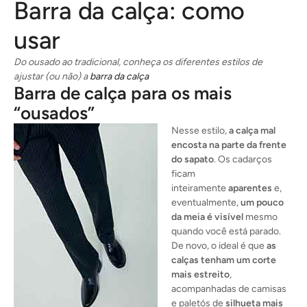
Barra da calça: como
usar
Do ousado ao tradicional, conheça os diferentes estilos de
ajustar (ou não) a
barra da calça
Barra de calça para os mais
“ousados”
Nesse estilo,
a calça mal
encosta na parte da frente
do sapato
. Os cadarços
ficam
inteiramente
aparentes
e,
eventualmente,
um pouco
da meia é visível
mesmo
quando você está parado.
De novo, o ideal é que
as
calças tenham um corte
mais estreito
,
acompanhadas de camisas
e paletós de
silhueta mais