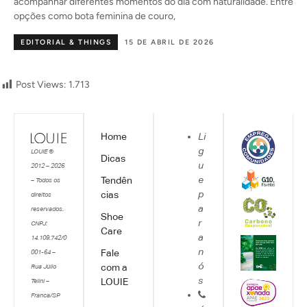
acompanhar diferentes momentos do dia com naturalidade. Entre
opções como bota feminina de couro,
EDITORIAL & THINGS
15 DE ABRIL DE 2026
Post Views:
1.713
Home
Li
g
LOUIE ©
Dicas
u
2012 – 2026
e
Tendên
– Todos os
p
cias
direitos
a
reservados.
Shoe
r
CNPJ:
Care
a
14.109.742/0
n
Fale
001-64 –
ó
com a
Rua Júlio
s
LOUIE
Telini –
Franca/SP