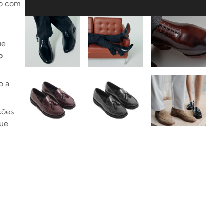
so com
ue
o
o a
ções
que