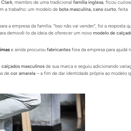
 Clark
, membro de uma tradicional
família inglesa
, ficou curio
am a trabalho: um modelo de
bota masculina, cano curto
, feita
ra a empresa da família. “Isso não vai vender”, foi a resposta q
para demovê-lo da ideia de oferecer um novo
modelo de calçad
rimas
e ainda procurou
fabricantes
fora da empresa para ajudá-l
e
calçados masculinos
de sua marca e seguiu adicionando varia
as de
cor amarela
– a fim de dar identidade própria ao modelo 