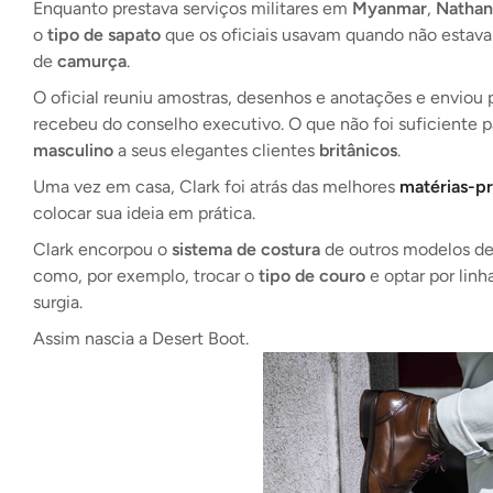
Enquanto prestava serviços militares em
Myanmar
,
Nathan
o
tipo de sapato
que os oficiais usavam quando não estav
de
camurça
.
O oficial reuniu amostras, desenhos e anotações e enviou pa
recebeu do conselho executivo. O que não foi suficiente 
masculino
a seus elegantes clientes
britânicos
.
Uma vez em casa, Clark foi atrás das melhores
matérias-p
colocar sua ideia em prática.
Clark encorpou o
sistema de costura
de outros modelos d
como, por exemplo, trocar o
tipo de couro
e optar por linh
surgia.
Assim nascia a Desert Boot.