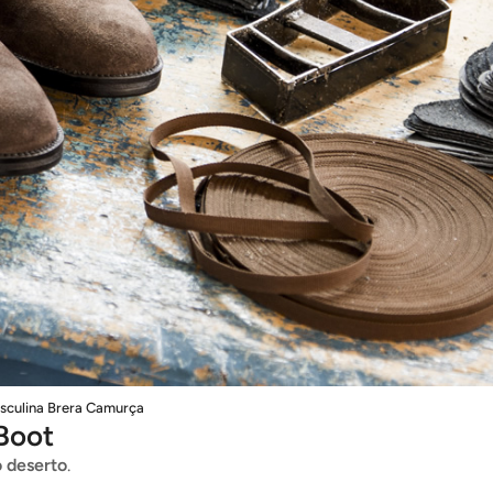
sculina Brera Camurça
 Boot
o deserto
.