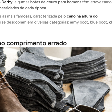
o
Derby
, algumas
botas de couro para homens
têm atravessado
cessidades de cada época
.
e as mais famosas, caracterizada pelo
cano na altura do
as se desdobram em diversas categorias: army boot, blue boot,
c
a no comprimento errado