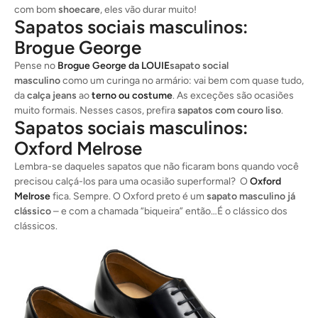
com bom
shoecare
, eles vão durar muito!
Sapatos sociais masculinos:
Brogue George
Pense no
Brogue George da LOUIE
sapato social
masculino
como um curinga no armário: vai bem com quase tudo,
da
calça jeans
ao
terno ou costume
. As exceções são ocasiões
muito formais. Nesses casos, prefira
sapatos com couro liso
.
Sapatos sociais masculinos:
Oxford Melrose
Lembra-se daqueles sapatos que não ficaram bons quando você
precisou calçá-los para uma ocasião superformal? O
Oxford
Melrose
fica. Sempre. O Oxford preto é um
sapato masculino já
clássico
– e com a chamada “biqueira” então…É o clássico dos
clássicos.