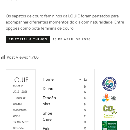
o
Os sapatos de couro femininos da LOUIE foram pensados para
acompanhar diferentes momentos do dia com naturalidade. Entre
opções como bota feminina de couro,
EDITORIAL & THINGS
15 DE ABRIL DE 2026
Post Views:
1.766
Home
Li
g
LOUIE ©
Dicas
u
2012 – 2026
e
Tendên
– Todos os
p
cias
direitos
a
reservados.
Shoe
r
CNPJ:
Care
a
14.109.742/0
n
Fale
001-64 –