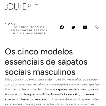
BLOG /
OS CINCO MODELOS
ESSENCIAIS DE SAPATOS
SOCIAIS MASCULINOS
Os cinco modelos
essenciais de sapatos
sociais masculinos
Descubra cinco erros para evitar no estilo masculino que podem
comprometer seu visual e como corrigi-los com simples ajustes
Precisando ter o time definitivo de
sapatos sociais masculinos
?
Anote aí: um
brogue
, um
Oxford
, uma
bota versátil
, um
monk
strap
e um
loafer ou mocassim
. E você estará
pronto para todas
as ocasiões
. Conheça as características de cada um – e mais: